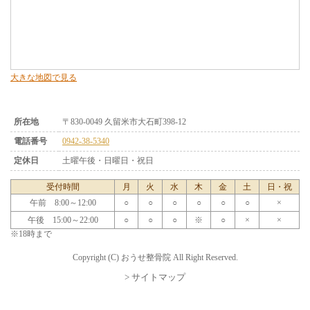
大きな地図で見る
所在地
〒830-0049 久留米市大石町398-12
電話番号
0942-38-5340
定休日
土曜午後・日曜日・祝日
受付時間
月
火
水
木
金
土
日・祝
午前 8:00～12:00
○
○
○
○
○
○
×
午後 15:00～22:00
○
○
○
※
○
×
×
※18時まで
Copyright (C) おうせ整骨院 All Right Reserved.
> サイトマップ