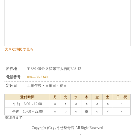
大きな地図で見る
所在地
〒830-0049 久留米市大石町398-12
電話番号
0942-38-5340
定休日
土曜午後・日曜日・祝日
受付時間
月
火
水
木
金
土
日・祝
午前 8:00～12:00
○
○
○
○
○
○
×
午後 15:00～22:00
○
○
○
※
○
×
×
※18時まで
Copyright (C) おうせ整骨院 All Right Reserved.