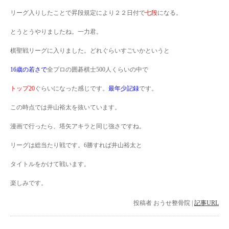
リーグ入りしたことで昇段規定により２２日付で
七段
になる。
とうとうやりましたね。一力君。
棋聖戦リーグに入りました。どれぐらいすごいかというと
16歳の若さで
全プロの囲碁棋士500人くらいの中で
トップ20
ぐらいになった感じです。
最年少記録
です。
この時点では井山裕太を抜いています。
漫画で行ったら、塔矢アキラと同じ強さですね。
リーグは総当たり戦です。6勝すれば井山裕太と
タイトルをかけて戦います。
楽しみです。
投稿者
おうせ整骨院
|
記事URL