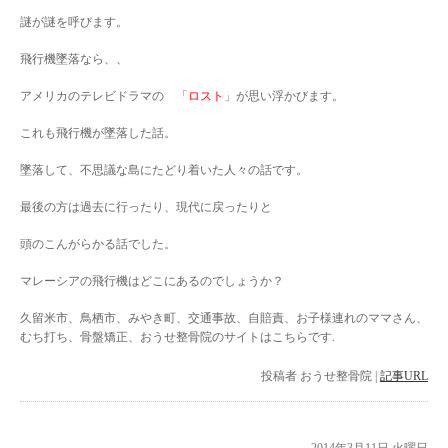
謎が謎を呼びます。
飛行機墜落なら、、
アメリカのテレビドラマの 「
ロスト
」が思い浮かびます。
これも飛行機が墜落した話。
墜落して、不思議な島にたどり着いた人々の話です。
最後の方は過去に行ったり、現代に戻ったりと
頭のこんがらかる話でした。
マレーシアの飛行機はどこにあるのでしょうか？
久留米市、鳥栖市、みやき町、交通事故、自賠責、お子様連れのママさん、
むち打ち、骨盤矯正、おうせ整骨院のサイトはこちらです.
投稿者
おうせ整骨院
|
記事URL
2014年3月11日 火曜日