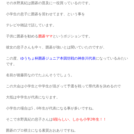
その水野真紀は囲碁の普及に一役買っているのです。
小学生の息子に囲碁を習わせてます、という事を
テレビや雑誌で話しています。
子供に囲碁を勧める
囲碁ママ
というポジションです。
彼女の息子さんも中々、囲碁が強いとは聞いていたのですが、
この度、
ゆうちょ杯囲碁ジュニア本因坊戦の神奈川代表
になっているみたい
です。
名前が後藤田なのでたぶんそうでしょう。
この大会は小学生と中学生が混ざって予選を戦って県代表を決めるので
大抵は中学生が代表になります。
小学生の場合は5，6年生が代表になる事が多いですね。
そこで水野真紀の息子さんは
6段らしい、しかも小学2年生！！
囲碁のプロ棋士になる素質おおありですね。