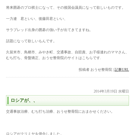
将来囲碁のプロ棋士になって、その後国会議員になって欲しいものです。
一力遼 君といい、後藤田君といい、
サラブレッド出身の囲碁の強い子が出てきてますね。
話題になって欲しいもんです。
久留米市、鳥栖市、みやき町、交通事故、自賠責、お子様連れのママさん、
むち打ち、骨盤矯正、おうせ整骨院のサイトはこちらです.
投稿者
おうせ整骨院
|
記事URL
2014年3月19日 水曜日
ロシアが、、
交通事故治療、むち打ち治療、おうせ整骨院におまかせください。
ロシアがクリミヤを併合しました。