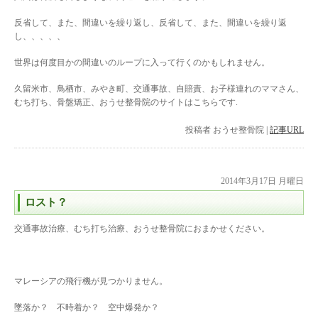
反省して、また、間違いを繰り返し、反省して、また、間違いを繰り返
し、、、、、
世界は何度目かの間違いのループに入って行くのかもしれません。
久留米市、鳥栖市、みやき町、交通事故、自賠責、お子様連れのママさん、
むち打ち、骨盤矯正、おうせ整骨院のサイトはこちらです.
投稿者
おうせ整骨院
|
記事URL
2014年3月17日 月曜日
ロスト？
交通事故治療、むち打ち治療、おうせ整骨院におまかせください。
マレーシアの飛行機が見つかりません。
墜落か？ 不時着か？ 空中爆発か？