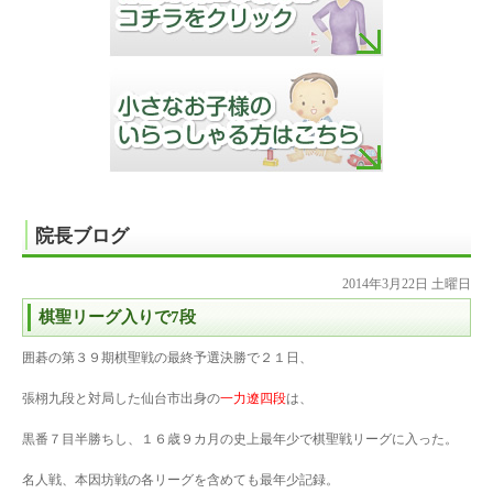
院長ブログ
2014年3月22日 土曜日
棋聖リーグ入りで7段
囲碁の第３９期棋聖戦の最終予選決勝で２１日、
張栩九段と対局した仙台市出身の
一力遼四段
は、
黒番７目半勝ちし、１６歳９カ月の史上最年少で棋聖戦リーグに入った。
名人戦、本因坊戦の各リーグを含めても最年少記録。