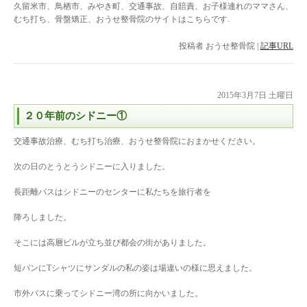
久留米市、鳥栖市、みやき町、交通事故、自賠責、お子様連れのママさん、
むち打ち、骨盤矯正、おうせ整骨院のサイトはこちらです.
投稿者
おうせ整骨院
|
記事URL
2015年3月7日 土曜日
２０年前のシドニー①
交通事故治療、むち打ち治療、おうせ整骨院におまかせください。
次の日のとうとうシドニーに入りました。
長距離バスはシドニーのセンターに私たちを旅行者を
降ろしました。
そこには高層ビルが立ち並び都会の街がありました。
短パンにTシャツにサンダルの私の姿は場違いの様に思えました。
市外バスに乗ってシドニー湾の所に向かいました。