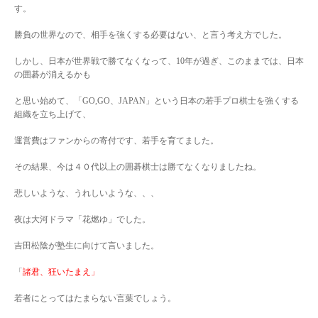
す。
勝負の世界なので、相手を強くする必要はない、と言う考え方でした。
しかし、日本が世界戦で勝てなくなって、10年が過ぎ、このままでは、日本
の囲碁が消えるかも
と思い始めて、「GO,GO、JAPAN」という日本の若手プロ棋士を強くする
組織を立ち上げて、
運営費はファンからの寄付です、若手を育てました。
その結果、今は４０代以上の囲碁棋士は勝てなくなりましたね。
悲しいような、うれしいような、、、
夜は大河ドラマ「花燃ゆ」でした。
吉田松陰が塾生に向けて言いました。
「
諸君、狂いたまえ」
若者にとってはたまらない言葉でしょう。