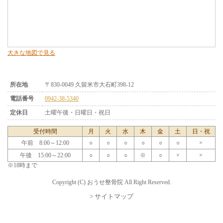
大きな地図で見る
所在地
〒830-0049 久留米市大石町398-12
電話番号
0942-38-5340
定休日
土曜午後・日曜日・祝日
受付時間
月
火
水
木
金
土
日・祝
午前 8:00～12:00
○
○
○
○
○
○
×
午後 15:00～22:00
○
○
○
※
○
×
×
※18時まで
Copyright (C) おうせ整骨院 All Right Reserved.
> サイトマップ