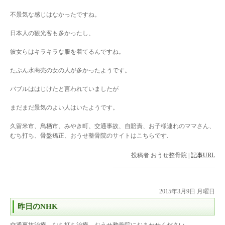
不景気な感じはなかったですね。
日本人の観光客も多かったし、
彼女らはキラキラな服を着てるんですね。
たぶん水商売の女の人が多かったようです。
バブルははじけたと言われていましたが
まだまだ景気のよい人はいたようです。
久留米市、鳥栖市、みやき町、交通事故、自賠責、お子様連れのママさん、
むち打ち、骨盤矯正、おうせ整骨院のサイトはこちらです.
投稿者
おうせ整骨院
|
記事URL
2015年3月9日 月曜日
昨日のNHK
交通事故治療、むち打ち治療、おうせ整骨院におまかせください。