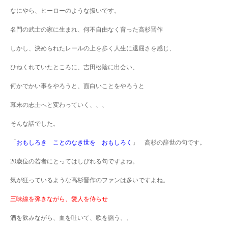
なにやら、ヒーローのような扱いです。
名門の武士の家に生まれ、何不自由なく育った高杉晋作
しかし、決められたレールの上を歩く人生に退屈さを感じ、
ひねくれていたところに、吉田松陰に出会い、
何かでかい事をやろうと、面白いことをやろうと
幕末の志士へと変わっていく、、、
そんな話でした。
「
おもしろき ことのなき世を おもしろく
」 高杉の辞世の句です。
20歳位の若者にとってはしびれる句ですよね。
気が狂っているような高杉晋作のファンは多いですよね。
三味線を弾きながら、愛人を侍らせ
酒を飲みながら、血を吐いて、歌を謡う、、