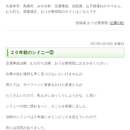
久留米市、鳥栖市、みやき町、交通事故、自賠責、お子様連れのママさん、
むち打ち、骨盤矯正、おうせ整骨院のサイトはこちらです.
投稿者
おうせ整骨院
|
記事URL
2015年3月19日 木曜日
２０年前のシドニー②
交通事故治療、むち打ち治療、おうせ整骨院におまかせください。
仕事や住む場所も早く見つけないといけませんが、
周りでは、サーフィンに青春をかけた若者たちが
たくさんいたので、私も少しゆっくりしようかな、と思い
シドニーの街に慣れるべく、そこらを探索しました。
当時のシドニーは５年後にオリンピックを控えていたので、
街には活気がありました。