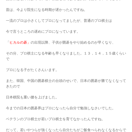
昔は、今より院生になる時期が遅かったんですね。
一流のプロは小さくしてプロになってましたが、普通のプロ棋士は
今で言うところの遅めにプロになっています。
「
ヒカルの碁」
の出現以降、子供が囲碁をやり始めるのが早くなり、
その分、プロ棋士になる年齢も早くなりました。１３，１４，１５歳くらい
で
プロになる子がたくさんいます。
また、韓国、中国の囲碁棋士の台頭のせいで、日本の囲碁が勝てなくなって
きたので
日本棋院も重い腰を上げました。
今までの日本の囲碁界はプロになったら自分で勉強しなさいでした。
ベテランのプロ棋士が若いプロ棋士を育てなかったんですね。
だって、若いやつらが強くなったら自分たちがご飯食べられなくなるからで