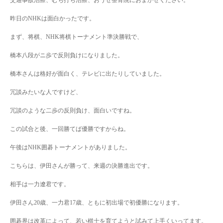
昨日のNHKは面白かったです。
まず、将棋、NHK将棋トーナメント準決勝戦で、
橋本八段がニ歩で反則負けになりました。
橋本さんは格好が面白く、テレビに出たりしていました。
冗談みたいな人ですけど、
冗談のような二歩の反則負け、面白いですね。
この試合と後、一回勝てば優勝ですからね。
午後はNHK囲碁トーナメントがありました。
こちらは、伊田さんが勝って、来週の決勝進出です。
相手は一力遼君です。
伊田さん20歳、一力君17歳、ともに初出場で初優勝になります。
囲碁界は改革によって、若い棋士を育てようと試みて上手くいってます。