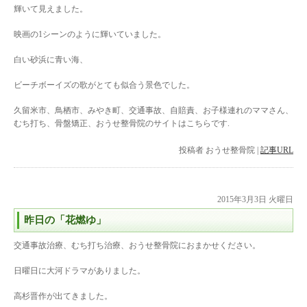
輝いて見えました。
映画の1シーンのように輝いていました。
白い砂浜に青い海、
ビーチボーイズの歌がとても似合う景色でした。
久留米市、鳥栖市、みやき町、交通事故、自賠責、お子様連れのママさん、
むち打ち、骨盤矯正、おうせ整骨院のサイトはこちらです.
投稿者
おうせ整骨院
|
記事URL
2015年3月3日 火曜日
昨日の「花燃ゆ」
交通事故治療、むち打ち治療、おうせ整骨院におまかせください。
日曜日に大河ドラマがありました。
高杉晋作が出てきました。