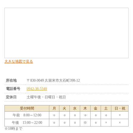
大きな地図で見る
所在地
〒830-0049 久留米市大石町398-12
電話番号
0942-38-5340
定休日
土曜午後・日曜日・祝日
受付時間
月
火
水
木
金
土
日・祝
午前 8:00～12:00
○
○
○
○
○
○
×
午後 15:00～22:00
○
○
○
※
○
×
×
※18時まで