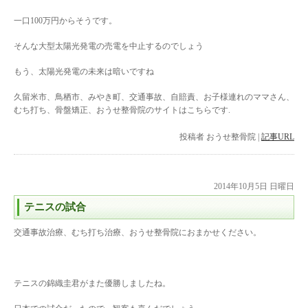
一口100万円からそうです。
そんな大型太陽光発電の売電を中止するのでしょう
もう、太陽光発電の未来は暗いですね
久留米市、鳥栖市、みやき町、交通事故、自賠責、お子様連れのママさん、
むち打ち、骨盤矯正、おうせ整骨院のサイトはこちらです.
投稿者
おうせ整骨院
|
記事URL
2014年10月5日 日曜日
テニスの試合
交通事故治療、むち打ち治療、おうせ整骨院におまかせください。
テニスの錦織圭君がまた優勝しましたね。