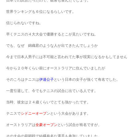
日本での試合だったので、観客も喜んだでしょう。
世界ランキングも６位になるらしいです。
信じられないですね。
早くテニスの４大大会で優勝するとこが見たいですね。
でも、なぜ 錦織君のような人が出てきたんでしょうか
今まで日本人男子には不可能と言われてた事が現実になるかもしてません
今から２０年くらい前にオーストラリアに住んでいましたが
そのころはテニスは
伊達公子
という日本の女子が強くて有名でした。
一度引退して、今でもテニスの試合に出ている人です。
当時、彼女は２４歳くらいでとても強かったです。
テニスで
シドニーオープ
ンという大会があります。
オーストラリアは
全豪オープン
という試合が有名ですが、
その大会の前哨戦で結構有名な選手も参加していました。