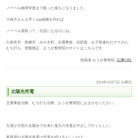
ノーベル物理学賞まで取った偉人になりました。
小保方さんも早くstap細胞を作れば
ノーベル賞取って、伝説になるのにね。
久留米市、鳥栖市、みやき町、交通事故、自賠責、お子様連れのママさん、
むち打ち、骨盤矯正、おうせ整骨院のサイトはこちらです.
投稿者
おうせ整骨院
|
記事URL
2014年10月7日 火曜日
太陽光売電
交通事故治療、むち打ち治療、おうせ整骨院におまかせください。
九電が大型の太陽光で出来た電力の売電を中止して行くらしい。
家庭用の太陽光発電は売電を続けるらしいけど、