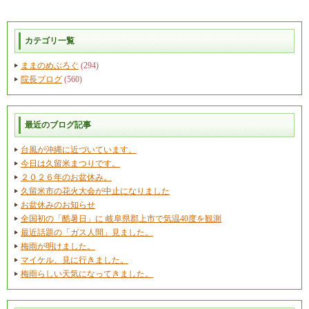
カテゴリ一覧
ままのめぶろぐ
(294)
院長ブログ
(560)
最近のブログ記事
台風が沖縄に近づいています。
今日は久留米まつりです。
２０２６年のお盆休み。
久留米市の花火大会が中止になりました
お盆休みのお知らせ
全国初の「酷暑日」に 岐阜県郡上市で気温40度を観測
最近話題の「ガス人間」見ました。
梅雨が明けました。
マイケル、見に行きました。
梅雨らしい天気になってきました。