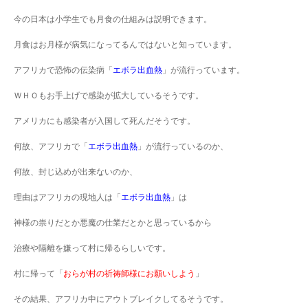
今の日本は小学生でも月食の仕組みは説明できます。
月食はお月様が病気になってるんではないと知っています。
アフリカで恐怖の伝染病「
エボラ出血熱
」が流行っています。
ＷＨＯもお手上げで感染が拡大しているそうです。
アメリカにも感染者が入国して死んだそうです。
何故、アフリカで「
エボラ出血熱
」が流行っているのか、
何故、封じ込めが出来ないのか、
理由はアフリカの現地人は「
エボラ出血熱
」は
神様の祟りだとか悪魔の仕業だとかと思っているから
治療や隔離を嫌って村に帰るらしいです。
村に帰って「
おらが村の祈祷師様にお願いしよう
」
その結果、アフリカ中にアウトブレイクしてるそうです。