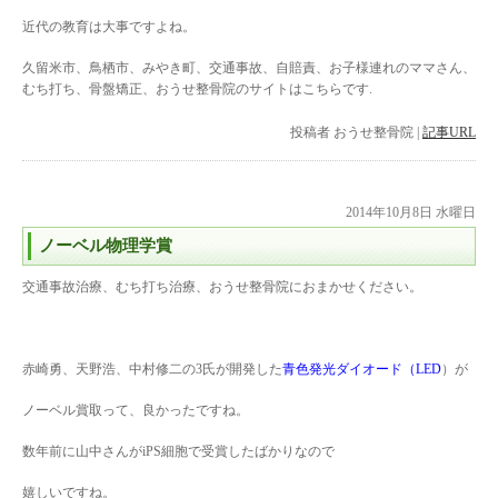
近代の教育は大事ですよね。
久留米市、鳥栖市、みやき町、交通事故、自賠責、お子様連れのママさん、
むち打ち、骨盤矯正、おうせ整骨院のサイトはこちらです.
投稿者
おうせ整骨院
|
記事URL
2014年10月8日 水曜日
ノーベル物理学賞
交通事故治療、むち打ち治療、おうせ整骨院におまかせください。
赤崎勇、天野浩、中村修二の3氏が開発した
青色発光ダイオード（LED
）が
ノーベル賞取って、良かったですね。
数年前に山中さんがiPS細胞で受賞したばかりなので
嬉しいですね。