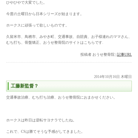
ひやひやで大変でした。
今度の土曜日から日本シリーズが始まります。
ホークスに頑張って欲しいものです。
久留米市、鳥栖市、みやき町、交通事故、自賠責、お子様連れのママさん、
むち打ち、骨盤矯正、おうせ整骨院のサイトはこちらです.
投稿者
おうせ整骨院
|
記事URL
2014年10月16日 木曜日
工藤新監督？
交通事故治療、むち打ち治療、おうせ整骨院におまかせください。
ホークスは昨日は逆転サヨナラでしたね。
これで、CSは勝てそうな予感がしてきました。