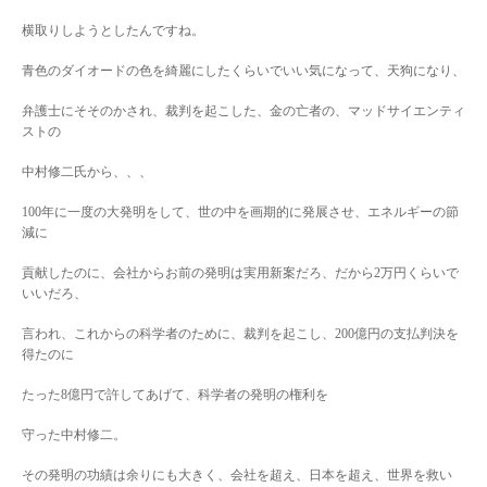
横取りしようとしたんですね。
青色のダイオードの色を綺麗にしたくらいでいい気になって、天狗になり、
弁護士にそそのかされ、裁判を起こした、金の亡者の、マッドサイエンティ
ストの
中村修二氏から、、、
100年に一度の大発明をして、世の中を画期的に発展させ、エネルギーの節
減に
貢献したのに、会社からお前の発明は実用新案だろ、だから2万円くらいで
いいだろ、
言われ、これからの科学者のために、裁判を起こし、200億円の支払判決を
得たのに
たった8億円で許してあげて、科学者の発明の権利を
守った中村修二。
その発明の功績は余りにも大きく、会社を超え、日本を超え、世界を救い