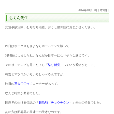
2014年10月30日 木曜日
ちくん先生
交通事故治療、むち打ち治療、おうせ整骨院におまかせください。
昨日はホークスもさよならホームランで勝って、
3勝1敗にしましたね。なんだか日本一になりそうな感じです。
その後、テレビを見てたｔら「
怒り新党
」っていう番組があって、
有吉とマツコがいろいろしゃべるんですが、
昨日の
三大〇〇って
コーナーがあって、
なんと特集が囲碁でした。
囲碁界の生ける伝説の「
趙治勲（チョウチクン
）」先生の特集でした。
あの方は囲碁界の天才中の天才なのです。