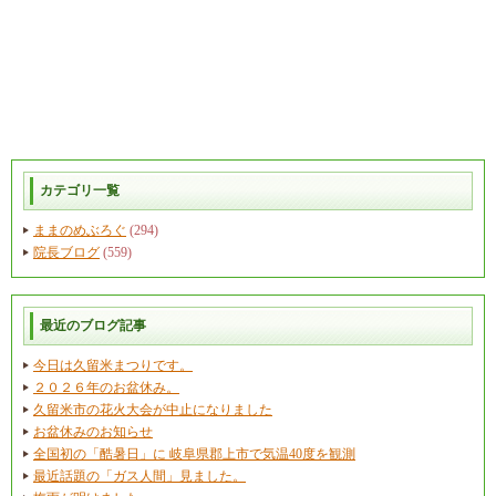
カテゴリ一覧
ままのめぶろぐ
(294)
院長ブログ
(559)
最近のブログ記事
今日は久留米まつりです。
２０２６年のお盆休み。
久留米市の花火大会が中止になりました
お盆休みのお知らせ
全国初の「酷暑日」に 岐阜県郡上市で気温40度を観測
最近話題の「ガス人間」見ました。