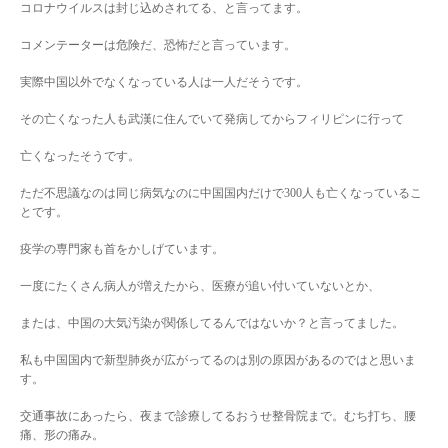
コロナウイルスは封じ込めされてる、と言ってます。
コメンテーターは危険だ、恐怖だと言っています。
実際中国以外でなくなっている人は一人だそうです。
その亡くなった人も武漢に住んでいて発病してからフィリピンに行って
亡くなったそうです。
ただ不思議なのは同じ病気なのに中国国内だけで300人も亡くなっているこ
とです。
疫学の専門家も首をかしげています。
一度にたくさん病人が増えたから、医療が追い付いていないとか、
または、中国の大気汚染が関係してるんではないか？と言ってました。
私も中国国内で新型肺炎が広がってるのは別の原因があるのではと思いま
す。
交通事故にあったら、夜まで診療してるおうせ整骨院まで。むち打ち、腰
痛、形の痛み。