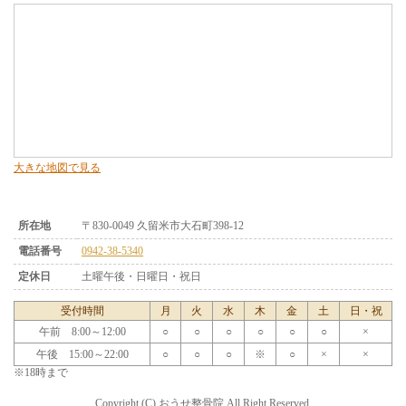
大きな地図で見る
所在地
〒830-0049 久留米市大石町398-12
電話番号
0942-38-5340
定休日
土曜午後・日曜日・祝日
受付時間
月
火
水
木
金
土
日・祝
午前 8:00～12:00
○
○
○
○
○
○
×
午後 15:00～22:00
○
○
○
※
○
×
×
※18時まで
Copyright (C) おうせ整骨院 All Right Reserved.